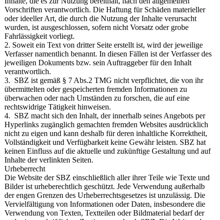
Inhalte, die es zur Nutzung bereithält, nach den allgemeinen
Vorschriften verantwortlich. Die Haftung für Schäden materieller
oder ideeller Art, die durch die Nutzung der Inhalte verursacht
wurden, ist ausgeschlossen, sofern nicht Vorsatz oder grobe
Fahrlässigkeit vorliegt.
2. Soweit ein Text von dritter Seite erstellt ist, wird der jeweilige
Verfasser namentlich benannt. In diesen Fällen ist der Verfasser des
jeweiligen Dokuments bzw. sein Auftraggeber für den Inhalt
verantwortlich.
3. SBZ ist gemäß § 7 Abs.2 TMG nicht verpflichtet, die von ihr
übermittelten oder gespeicherten fremden Informationen zu
überwachen oder nach Umständen zu forschen, die auf eine
rechtswidrige Tätigkeit hinweisen.
4. SBZ macht sich den Inhalt, der innerhalb seines Angebots per
Hyperlinks zugänglich gemachten fremden Websites ausdrücklich
nicht zu eigen und kann deshalb für deren inhaltliche Korrektheit,
Vollständigkeit und Verfügbarkeit keine Gewähr leisten. SBZ hat
keinen Einfluss auf die aktuelle und zukünftige Gestaltung und auf
Inhalte der verlinkten Seiten.
Urheberrecht
Die Website der SBZ einschließlich aller ihrer Teile wie Texte und
Bilder ist urheberechtlich geschützt. Jede Verwendung außerhalb
der engen Grenzen des Urheberrechtsgesetzes ist unzulässig. Die
Vervielfältigung von Informationen oder Daten, insbesondere die
Verwendung von Texten, Textteilen oder Bildmaterial bedarf der